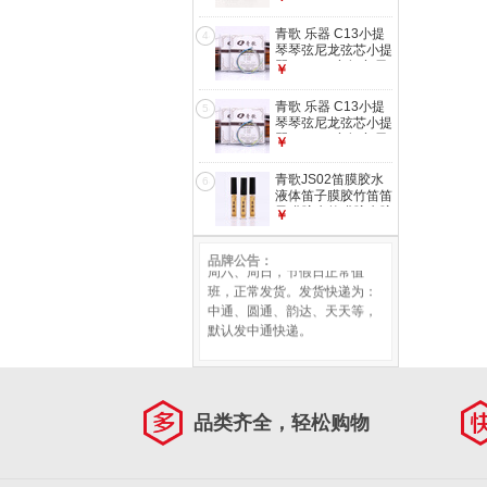
小提琴弱音器 PM-
01小提琴弱音器
青歌 乐器 C13小提
4
琴琴弦尼龙弦芯小提
琴1-2-3-4弦套弦 尼
￥
龙弦音色美 C13小
提琴弦4/4-3/4套弦
青歌 乐器 C13小提
5
(1套4根)
琴琴弦尼龙弦芯小提
琴1-2-3-4弦套弦 尼
￥
郑重承诺：
龙弦音色美 C13小
100%的正品保障。
提琴弦E-1单根(3/4-
青歌JS02笛膜胶水
6
100%的客户服务。
4/4)
液体笛子膜胶竹笛笛
100%产品满意度。
子膜胶水竹膜胶水胶
￥
100%无假日店铺。
套装浇水 JS02笛膜
100%无休息店铺。
胶水(小支3瓶)
品牌公告：
周六、周日，节假日正常值
班，正常发货。发货快递为：
中通、圆通、韵达、天天等，
默认发中通快递。
全国客服热线：400-610-1360
转118871
品类齐全，轻松购物