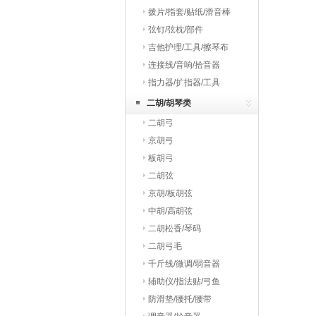
拨片/指套/贴纸/滑音棒
弦钉/弦枕/部件
吉他护理/工具/擦琴布
连接线/音响/拾音器
指力器/扩指器/工具
二胡/胡琴类
二胡弓
京胡弓
板胡弓
二胡弦
京胡/板胡弦
中胡/高胡弦
二胡松香/琴码
二胡弓毛
千斤线/微调/弱音器
辅助仪/指法贴/弓鱼
防滑垫/腰托/腰带