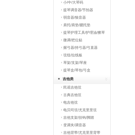
小/中/大琴码
提琴调音器/节拍器
弱音器/狼音器
肩托/肩垫/腮托垫
提琴护理工具/护理油/擦琴
布
微调/把位贴
握弓器/持弓器/弓直器
弦纽/拉线板
琴架/支架/琴座
提琴盒/琴包/弓盒
吉他类
民谣吉他弦
古典吉他弦
电吉他弦
电贝司弦/尤克里里弦
吉他支架/挂钩/脚踏
变调夹/调音器
吉他背带/尤克里里背带