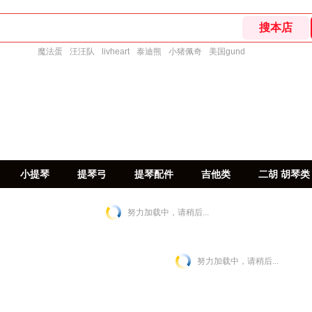
魔法蛋
汪汪队
livheart
泰迪熊
小猪佩奇
美国gund
小提琴
提琴弓
提琴配件
吉他类
二胡 胡琴类
努力加载中，请稍后...
努力加载中，请稍后...