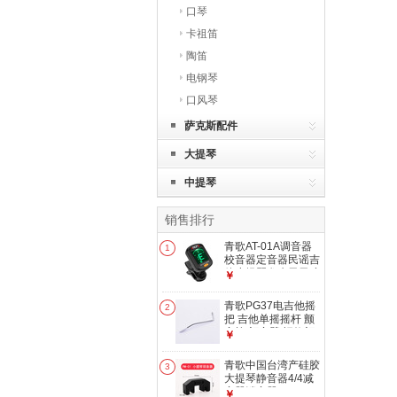
口琴
卡祖笛
陶笛
电钢琴
口风琴
萨克斯配件
大提琴
中提琴
销售排行
青歌AT-01A调音器
1
校音器定音器民谣吉
他小提琴尤克里里弦
￥
乐民乐通用 AT-01A
调音器/黑色
青歌PG37电吉他摇
2
把 吉他单摇摇杆 颤
音棒 颤音臂 螺纹颤
￥
音器 PG37单摇电吉
他摇把(银色)
青歌中国台湾产硅胶
3
大提琴静音器4/4减
音器消音器 ARTINO
￥